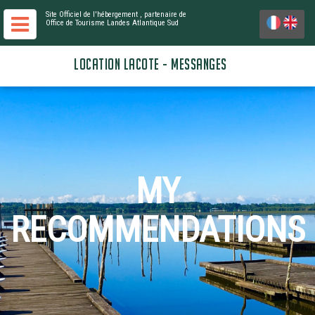
Site Officiel de l'hébergement
, partenaire de
Office de Tourisme Landes Atlantique Sud
LOCATION LACOTE - MESSANGES
MY
RECOMMENDATIONS