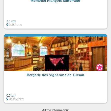
Mémorial François Mitterrand
7.1 km
SOUSTONS
Bergerie des Vignerons de Tursan
0.7 km
MESSANGES
All the information: