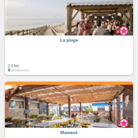
La plage
2.0 km
MESSANGES
Mamasè